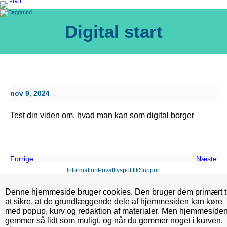
Spring
til
indhold
Digital start
nov 9, 2024
Test din viden om, hvad man kan som digital borger
Forrige
Næste
Information
Privatlivspolitik
Support
Denne hjemmeside bruger cookies. Den bruger dem primært ti
at sikre, at de grundlæggende dele af hjemmesiden kan køre
med popup, kurv og redaktion af materialer. Men hjemmeside
gemmer så lidt som muligt, og når du gemmer noget i kurven,