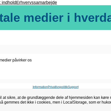
t indhold
Erhvervssamarbejde
tale medier i hver
 medier påvirker os
Information
Privatlivspolitik
Support
l at sikre, at de grundlæggende dele af hjemmesiden kan køre 
 så gemmes det ikke i cookies, men i LocalStorage, som er huko