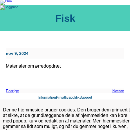
Spring
til
indhold
Fisk
nov 9, 2024
Materialer om ørredopdræt
Forrige
Næste
Information
Privatlivspolitik
Support
Denne hjemmeside bruger cookies. Den bruger dem primært ti
at sikre, at de grundlæggende dele af hjemmesiden kan køre
med popup, kurv og redaktion af materialer. Men hjemmeside
gemmer så lidt som muligt, og når du gemmer noget i kurven,