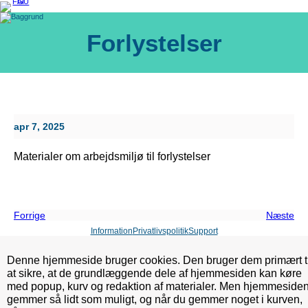
Spring
til
indhold
Forlystelser
apr 7, 2025
Materialer om arbejdsmiljø til forlystelser
Forrige
Næste
Information
Privatlivspolitik
Support
Denne hjemmeside bruger cookies. Den bruger dem primært ti
at sikre, at de grundlæggende dele af hjemmesiden kan køre
med popup, kurv og redaktion af materialer. Men hjemmeside
gemmer så lidt som muligt, og når du gemmer noget i kurven,