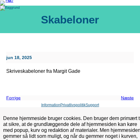
Spring
til
indhold
Skabeloner
jun 18, 2025
Skriveskabeloner fra Margit Gade
Forrige
Næste
Information
Privatlivspolitik
Support
Denne hjemmeside bruger cookies. Den bruger dem primært ti
at sikre, at de grundlæggende dele af hjemmesiden kan køre
med popup, kurv og redaktion af materialer. Men hjemmeside
gemmer så lidt som muligt, og når du gemmer noget i kurven,