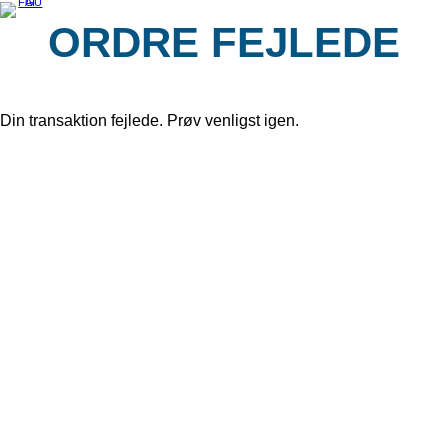
Spring
til
ORDRE FEJLEDE
indhold
Din transaktion fejlede. Prøv venligst igen.