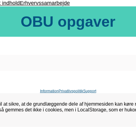
t indhold
Erhvervssamarbejde
OBU opgaver
Information
Privatlivspolitik
Support
l at sikre, at de grundlæggende dele af hjemmesiden kan køre 
 så gemmes det ikke i cookies, men i LocalStorage, som er huko