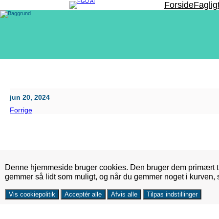
Spring
Forside
Faglig
til
indhold
jun 20, 2024
Forrige
Denne hjemmeside bruger cookies. Den bruger dem primært ti
gemmer så lidt som muligt, og når du gemmer noget i kurven,
Vis cookiepolitik
Acceptér alle
Afvis alle
Tilpas indstillinger