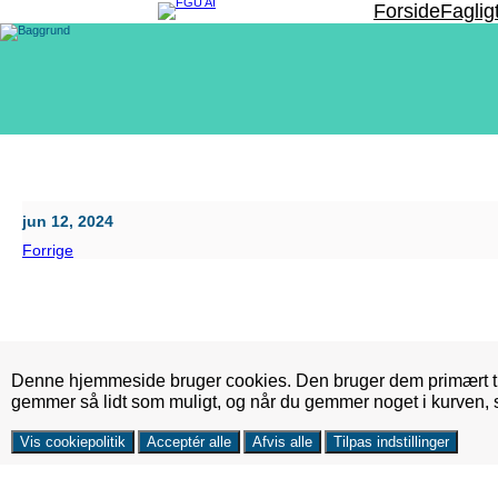
Spring
Forside
Faglig
til
indhold
jun 12, 2024
Forrige
Denne hjemmeside bruger cookies. Den bruger dem primært ti
gemmer så lidt som muligt, og når du gemmer noget i kurven,
Vis cookiepolitik
Acceptér alle
Afvis alle
Tilpas indstillinger