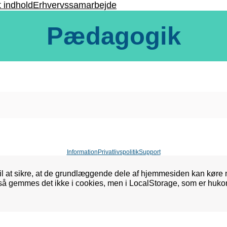
t indhold
Erhvervssamarbejde
Pædagogik
Information
Privatlivspolitik
Support
l at sikre, at de grundlæggende dele af hjemmesiden kan køre 
 så gemmes det ikke i cookies, men i LocalStorage, som er huko