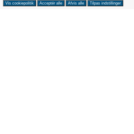
Vis cookiepolitik
Acceptér alle
Afvis alle
Tilpas indstillinger