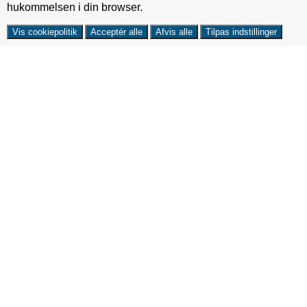
hukommelsen i din browser.
Vis cookiepolitik
Acceptér alle
Afvis alle
Tilpas indstillinger