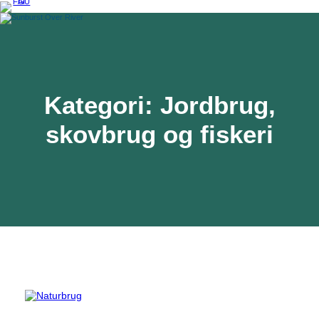
Spring
til
indhold
Kategori:
Jordbrug,
skovbrug og fiskeri