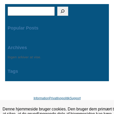
S
ø
g
Popular Posts
Archives
Ingen arkiver at vise.
Tags
Information
Privatlivspolitik
Support
Denne hjemmeside bruger cookies. Den bruger dem primært ti
at sikre, at de grundlæggende dele af hjemmesiden kan køre