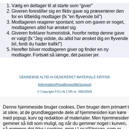
Vælg en deltager til at starte som “giver”
Giveren forestiller sig en fiktiv gave og præsenterer den
for en tilfældig modtager (fx “en flyvende bil”)
Modtageren reagerer spontant, som om gaven er noget,
modtageren altid har ønsket sig
Giveren forklarer humoristisk, hvorfor netop denne gave
er valgt (fx “Jeg vidste, du altid har ønsket dig en flyvende
bil, fordi du hader trafik!”)
Herefter bliver modtageren giver og finder en ny
modtager. Fortsæt så længe, det passer jer.
GENNEMSE ALTID AI-GENERERET MATERIALE KRITISK
Information
Privatlivspolitik
Support
© Copyright FGU AI CVR-nr. 39815559
Denne hjemmeside bruger cookies. Den bruger dem primært ti
at sikre, at de grundlæggende dele af hjemmesiden kan køre
med popup, kurv og redaktion af materialer. Men hjemmeside
gemmer så lidt som muligt, og når du gemmer noget i kurven,
så gemmes det ikke i cookies, men i LocalStorage, som er