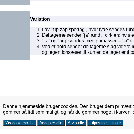
Variation
Lav “zip zap sporing”, hvor lyde sendes rund
Deltagerne sender “ja” rundt i cirklen; hvis 
“Ja” og “nej” sendes med grimasser – “ja” er 
Ved et bord sender deltagerne slag videre m
og legen fortsætter til kun én deltager er til
Denne hjemmeside bruger cookies. Den bruger dem primært ti
gemmer så lidt som muligt, og når du gemmer noget i kurven,
Vis cookiepolitik
Acceptér alle
Afvis alle
Tilpas indstillinger