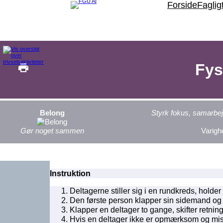
Spring
Forside
Faglig
til
indhold
Fys
Belong
Styrk fokus, samarbej
Gør noget sammen
Varigh
Instruktion
Deltagerne stiller sig i en rundkreds, holder
Den første person klapper sin sidemand og s
Klapper en deltager to gange, skifter retnin
Hvis en deltager ikke er opmærksom og miss