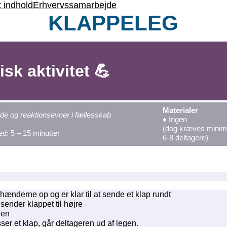
t indhold
Erhvervssamarbejde
KLAPPELEG
isk aktivitet
💪
Materialer
de og reaktionsevner i fællesskab
♦ Ingen
(dog kræves mini
ed: 5 – 15 minutter
6-8 deltagere)
 hænderne op og er klar til at sende et klap rundt
ender klappet til højre
gen
er et klap, går deltageren ud af legen.