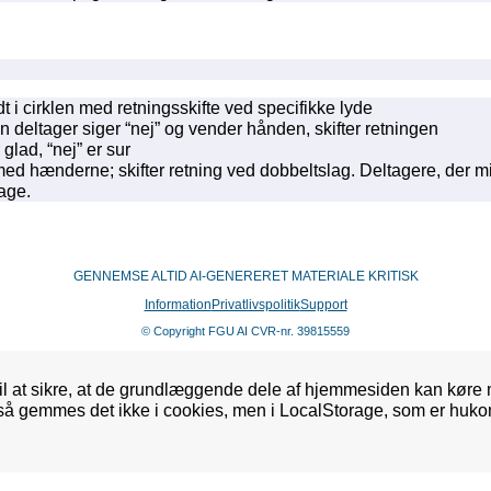
t i cirklen med retningsskifte ved specifikke lyde
en deltager siger “nej” og vender hånden, skifter retningen
glad, “nej” er sur
ed hænderne; skifter retning ved dobbeltslag. Deltagere, der mi
bage.
GENNEMSE ALTID AI-GENERERET MATERIALE KRITISK
Information
Privatlivspolitik
Support
© Copyright FGU AI CVR-nr. 39815559
l at sikre, at de grundlæggende dele af hjemmesiden kan køre 
 så gemmes det ikke i cookies, men i LocalStorage, som er huko